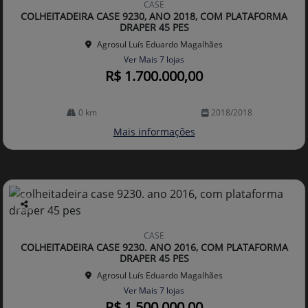
CASE
arti
COLHEITADEIRA CASE 9230, ANO 2018, COM PLATAFORMA
lhe
DRAPER 45 PES
Agrosul Luís Eduardo Magalhães
Ver Mais 7 lojas
R$ 1.700.000,00
0 km
2018/2018
Mais informações
Co
mp
CASE
arti
COLHEITADEIRA CASE 9230. ANO 2016, COM PLATAFORMA
lhe
DRAPER 45 PES
Agrosul Luís Eduardo Magalhães
Ver Mais 7 lojas
R$ 1.500.000,00