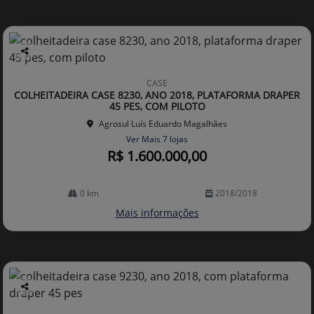
Co
mp
CASE
arti
COLHEITADEIRA CASE 8230, ANO 2018, PLATAFORMA DRAPER
lhe
45 PES, COM PILOTO
Agrosul Luís Eduardo Magalhães
Ver Mais 7 lojas
R$ 1.600.000,00
0 km
2018/2018
Mais informações
Co
mp