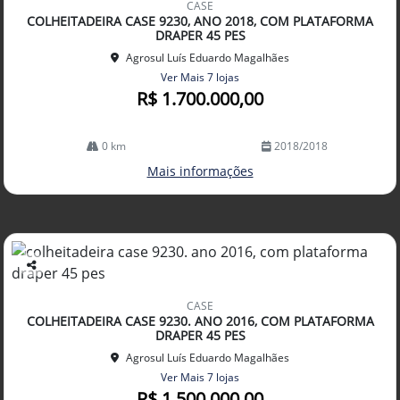
CASE
arti
COLHEITADEIRA CASE 9230, ANO 2018, COM PLATAFORMA
lhe
DRAPER 45 PES
Agrosul Luís Eduardo Magalhães
Ver Mais 7 lojas
R$ 1.700.000,00
0 km
2018/2018
Mais informações
Co
mp
CASE
arti
COLHEITADEIRA CASE 9230. ANO 2016, COM PLATAFORMA
lhe
DRAPER 45 PES
Agrosul Luís Eduardo Magalhães
Ver Mais 7 lojas
R$ 1.500.000,00