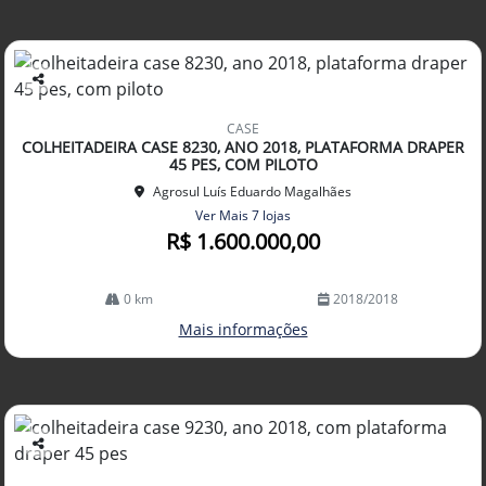
Co
mp
CASE
arti
COLHEITADEIRA CASE 8230, ANO 2018, PLATAFORMA DRAPER
lhe
45 PES, COM PILOTO
Agrosul Luís Eduardo Magalhães
Ver Mais 7 lojas
R$ 1.600.000,00
0 km
2018/2018
Mais informações
Co
mp