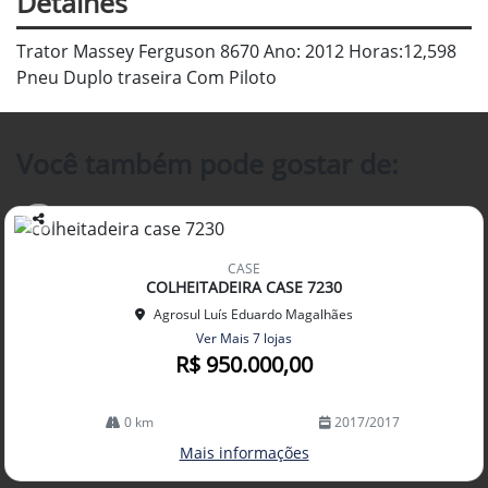
Detalhes
Trator Massey Ferguson 8670 Ano: 2012 Horas:12,598
Pneu Duplo traseira Com Piloto
Você também pode gostar de:
Co
mp
CASE
arti
COLHEITADEIRA CASE 7230
lhe
Agrosul Luís Eduardo Magalhães
Ver Mais 7 lojas
R$ 950.000,00
0 km
2017/2017
Mais informações