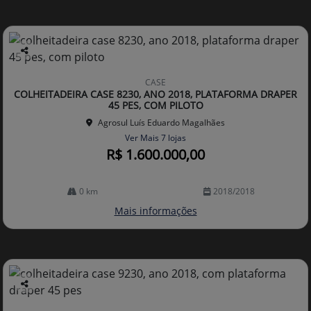
Co
mp
CASE
arti
COLHEITADEIRA CASE 8230, ANO 2018, PLATAFORMA DRAPER
lhe
45 PES, COM PILOTO
Agrosul Luís Eduardo Magalhães
Ver Mais 7 lojas
R$ 1.600.000,00
0 km
2018/2018
Mais informações
Co
mp