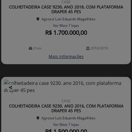
CASE
arti
COLHEITADEIRA CASE 9230, ANO 2018, COM PLATAFORMA
lhe
DRAPER 45 PES
Agrosul Luís Eduardo Magalhães
Ver Mais 7 lojas
R$ 1.700.000,00
0 km
2018/2018
Mais informações
Co
mp
CASE
arti
COLHEITADEIRA CASE 9230. ANO 2016, COM PLATAFORMA
lhe
DRAPER 45 PES
Agrosul Luís Eduardo Magalhães
Ver Mais 7 lojas
R$ 1.500.000,00