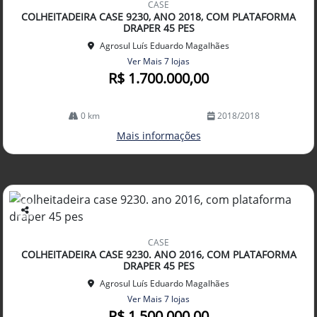
CASE
arti
COLHEITADEIRA CASE 9230, ANO 2018, COM PLATAFORMA
lhe
DRAPER 45 PES
Agrosul Luís Eduardo Magalhães
Ver Mais 7 lojas
R$ 1.700.000,00
0 km
2018/2018
Mais informações
Co
mp
CASE
arti
COLHEITADEIRA CASE 9230. ANO 2016, COM PLATAFORMA
lhe
DRAPER 45 PES
Agrosul Luís Eduardo Magalhães
Ver Mais 7 lojas
R$ 1.500.000,00