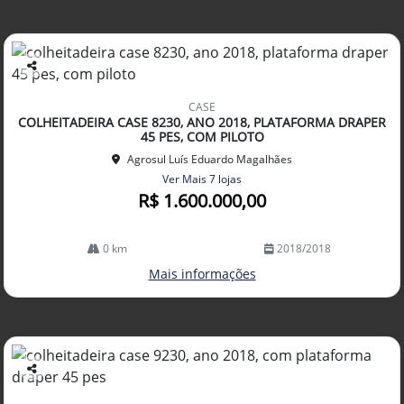
Co
mp
CASE
arti
COLHEITADEIRA CASE 8230, ANO 2018, PLATAFORMA DRAPER
lhe
45 PES, COM PILOTO
Agrosul Luís Eduardo Magalhães
Ver Mais 7 lojas
R$ 1.600.000,00
0 km
2018/2018
Mais informações
Co
mp