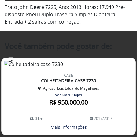
Trato John Deere 7225J Ano: 2013 Horas: 17.949 Pré-
disposto Pneu Duplo Traseira Simples Dianteira
Entrada + 2 safras com correção.
Você também pode gostar de:
Co
mp
CASE
arti
COLHEITADEIRA CASE 7230
lhe
Agrosul Luís Eduardo Magalhães
Ver Mais 7 lojas
R$ 950.000,00
0 km
2017/2017
Mais informações