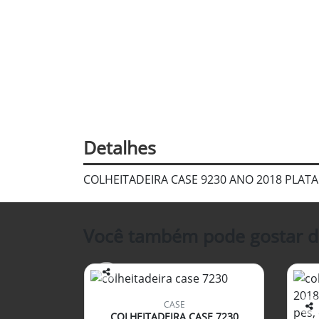
Detalhes
COLHEITADEIRA CASE 9230 ANO 2018 PLAT
Você também pode gostar d
Co
mp
CASE
arti
COLHEITADEIRA CASE 7230
Co