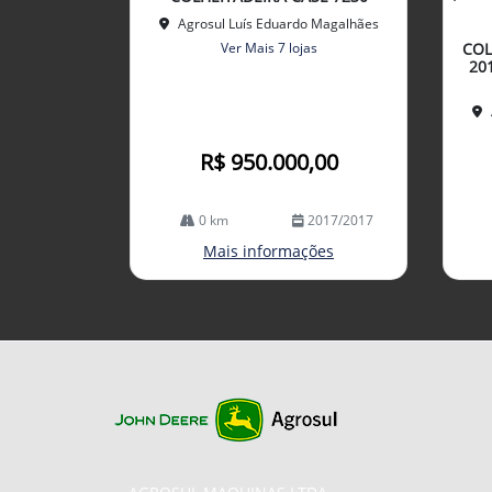
lhe
mp
Agrosul Luís Eduardo Magalhães
arti
Ver Mais 7 lojas
COL
lhe
20
R$ 950.000,00
0 km
2017/2017
Mais informações