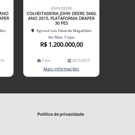
mp
JOHN DEERE
arti
 ANO
COLHEITADEIRA JOHN DEERE S660,
lhe
APER
ANO 2015, PLATAFORMA DRAPER
30 PES
hães
Agrosul Luís Eduardo Magalhães
Ver Mais 7 lojas
R$ 1.200.000,00
016
0 km
2015/2015
Mais informações
Política de privacidade