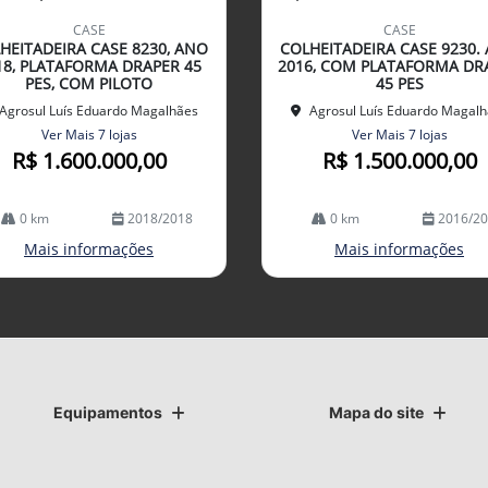
mp
CASE
CASE
arti
HEITADEIRA CASE 8230, ANO
COLHEITADEIRA CASE 9230.
lhe
18, PLATAFORMA DRAPER 45
2016, COM PLATAFORMA DR
PES, COM PILOTO
45 PES
Agrosul Luís Eduardo Magalhães
Agrosul Luís Eduardo Magal
Ver Mais 7 lojas
Ver Mais 7 lojas
R$ 1.600.000,00
R$ 1.500.000,00
0 km
2018/2018
0 km
2016/2
Mais informações
Mais informações
Equipamentos
Mapa do site