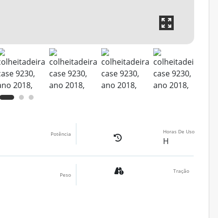
Horas De Uso
Potência
H
Tração
Peso