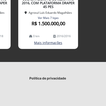
lhe
APER
2016, COM PLATAFORMA DRAPER
45 PES
hães
Agrosul Luís Eduardo Magalhães
Ver Mais 7 lojas
R$ 1.500.000,00
018
0 km
2016/2016
Mais informações
Política de privacidade