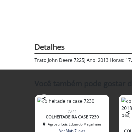
Detalhes
Trato John Deere 7225J Ano: 2013 Horas: 17
Você também pode gostar d
Co
mp
CASE
arti
COLHEITADEIRA CASE 7230
Co
lhe
mp
Agrosul Luís Eduardo Magalhães
arti
Ver Mais 7 lojas
COL