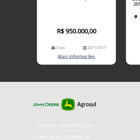
lhe
20
R$ 950.000,00
0 km
2017/2017
Mais informações
AGROSUL MAQUINAS LTDA
CNPJ: 40.512.337/0001-00