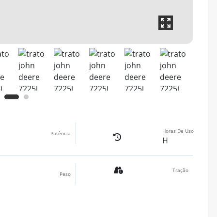
Horas De Uso
Potência
H
Tração
Peso