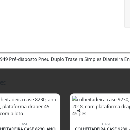
.949 Pré-disposto Pneu Duplo Traseira Simples Dianteira En
e:
Co
mp
CASE
CASE
arti
HEITADEIRA CASE 8230, ANO
COLHEITADEIRA CASE 9230,