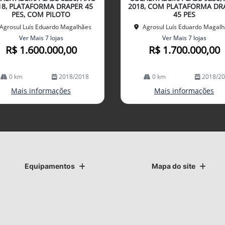
lhe
18, PLATAFORMA DRAPER 45
2018, COM PLATAFORMA DR
PES, COM PILOTO
45 PES
Agrosul Luís Eduardo Magalhães
Agrosul Luís Eduardo Magal
Ver Mais 7 lojas
Ver Mais 7 lojas
R$ 1.600.000,00
R$ 1.700.000,00
0 km
2018/2018
0 km
2018/2
Mais informações
Mais informações
Equipamentos
Mapa do site