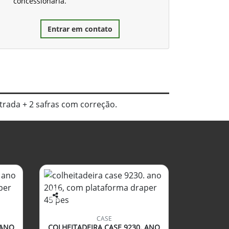
concessionária.
Entrar em contato
trada + 2 safras com correção.
Co
mp
CASE
arti
 ANO
COLHEITADEIRA CASE 9230. ANO