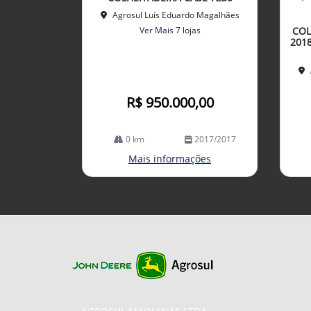
lhe
mp
Agrosul Luís Eduardo Magalhães
arti
Ver Mais 7 lojas
COL
lhe
201
R$ 950.000,00
0 km
2017/2017
Mais informações