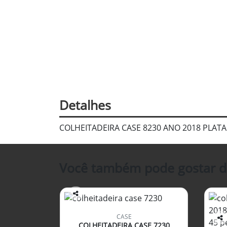
Detalhes
COLHEITADEIRA CASE 8230 ANO 2018 PLAT
Você também pode gostar d
Co
mp
CASE
arti
COLHEITADEIRA CASE 7230
Co