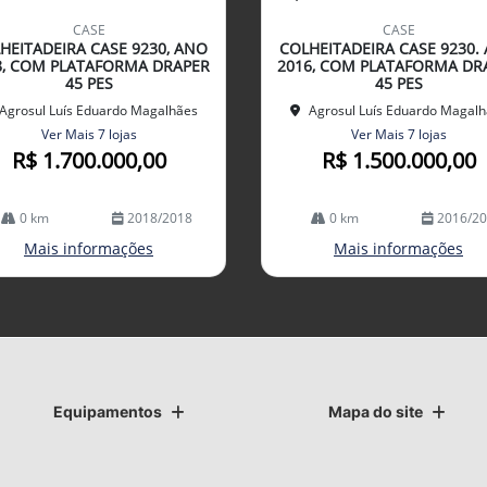
mp
CASE
CASE
arti
HEITADEIRA CASE 9230, ANO
COLHEITADEIRA CASE 9230.
lhe
8, COM PLATAFORMA DRAPER
2016, COM PLATAFORMA DR
45 PES
45 PES
Agrosul Luís Eduardo Magalhães
Agrosul Luís Eduardo Magal
Ver Mais 7 lojas
Ver Mais 7 lojas
R$ 1.700.000,00
R$ 1.500.000,00
0 km
2018/2018
0 km
2016/2
Mais informações
Mais informações
Equipamentos
Mapa do site