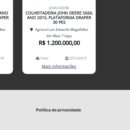
mp
JOHN DEERE
arti
 ANO
COLHEITADEIRA JOHN DEERE S660,
lhe
APER
ANO 2015, PLATAFORMA DRAPER
30 PES
hães
Agrosul Luís Eduardo Magalhães
Ver Mais 7 lojas
R$ 1.200.000,00
016
0 km
2015/2015
Mais informações
Política de privacidade