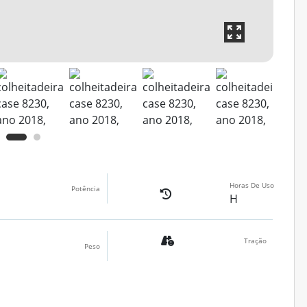
Horas De Uso
Potência
H
Tração
Peso