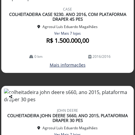
Co
mp
CASE
arti
COLHEITADEIRA CASE 9230. ANO 2016, COM PLATAFORMA
lhe
DRAPER 45 PES
Agrosul Luís Eduardo Magalhães
Ver Mais 7 lojas
R$ 1.500.000,00
0 km
2016/2016
Mais informações
Co
mp
JOHN DEERE
arti
COLHEITADEIRA JOHN DEERE S660, ANO 2015, PLATAFORMA
lhe
DRAPER 30 PES
Agrosul Luís Eduardo Magalhães
Ver Mais 7 lojas