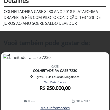
Detalhes
COLHEITADEIRA CASE 8230 ANO 2018 PLATAFORMA
DRAPER 45 PÉS COM PILOTO CONDIÇÃO: 1+3 13% DE
JUROS AO ANO SOBRE SALDO DEVEDOR
Você também pode gostar de:
Co
mp
CASE
arti
COLHEITADEIRA CASE 7230
lhe
Agrosul Luís Eduardo Magalhães
Ver Mais 7 lojas
R$ 950.000,00
0 km
2017/2017
Mais informações