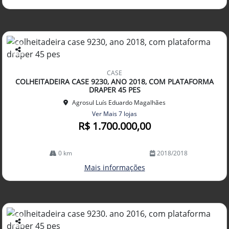
Co
mp
CASE
arti
COLHEITADEIRA CASE 9230, ANO 2018, COM PLATAFORMA
lhe
DRAPER 45 PES
Agrosul Luís Eduardo Magalhães
Ver Mais 7 lojas
R$ 1.700.000,00
0 km
2018/2018
Mais informações