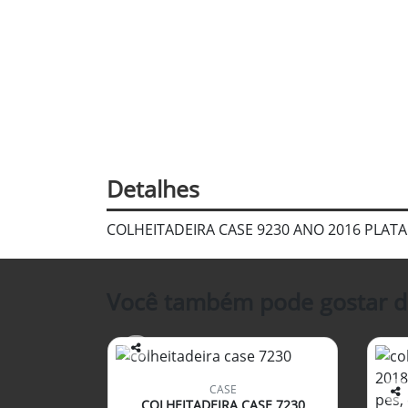
Detalhes
COLHEITADEIRA CASE 9230 ANO 2016 PLAT
Você também pode gostar d
Co
mp
CASE
arti
COLHEITADEIRA CASE 7230
Co