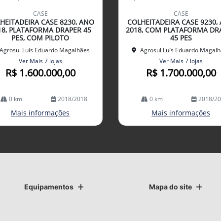
mp
CASE
CASE
arti
HEITADEIRA CASE 8230, ANO
COLHEITADEIRA CASE 9230,
lhe
18, PLATAFORMA DRAPER 45
2018, COM PLATAFORMA DR
PES, COM PILOTO
45 PES
Agrosul Luís Eduardo Magalhães
Agrosul Luís Eduardo Magal
Ver Mais 7 lojas
Ver Mais 7 lojas
R$ 1.600.000,00
R$ 1.700.000,00
0 km
2018/2018
0 km
2018/2
Mais informações
Mais informações
Equipamentos
Mapa do site