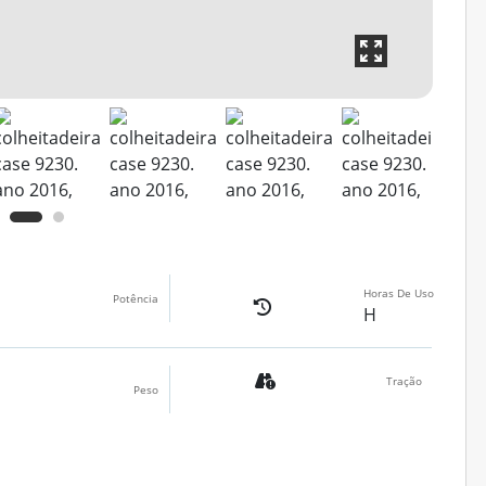
Horas De Uso
Potência
H
Tração
Peso