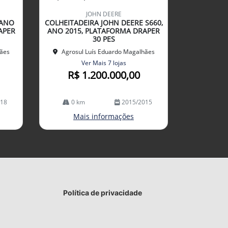
mp
JOHN DEERE
arti
 ANO
COLHEITADEIRA JOHN DEERE S660,
lhe
APER
ANO 2015, PLATAFORMA DRAPER
30 PES
hães
Agrosul Luís Eduardo Magalhães
Ver Mais 7 lojas
R$ 1.200.000,00
018
0 km
2015/2015
Mais informações
Política de privacidade