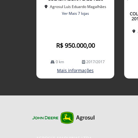
lhe
mp
Agrosul Luís Eduardo Magalhães
arti
Ver Mais 7 lojas
COL
lhe
20
R$ 950.000,00
0 km
2017/2017
Mais informações