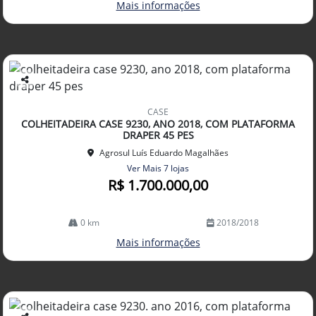
Mais informações
Co
mp
CASE
arti
COLHEITADEIRA CASE 9230, ANO 2018, COM PLATAFORMA
lhe
DRAPER 45 PES
Agrosul Luís Eduardo Magalhães
Ver Mais 7 lojas
R$ 1.700.000,00
0 km
2018/2018
Mais informações