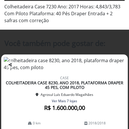
Colheitadeira Case 7230 Ano: 2017 Horas: 4,843/3,783
Com Piloto Plataforma: 40 Pés Draper Entrada + 2
safras com correção
Você também pode gostar de:
Co
mp
CASE
arti
COLHEITADEIRA CASE 8230, ANO 2018, PLATAFORMA DRAPER
lhe
45 PES, COM PILOTO
Agrosul Luís Eduardo Magalhães
Ver Mais 7 lojas
R$ 1.600.000,00
0 km
2018/2018