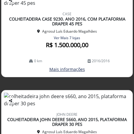
Co
mp
CASE
arti
COLHEITADEIRA CASE 9230. ANO 2016, COM PLATAFORMA
lhe
DRAPER 45 PES
Agrosul Luís Eduardo Magalhães
Ver Mais 7 lojas
R$ 1.500.000,00
0 km
2016/2016
Mais informações
Co
mp
JOHN DEERE
arti
COLHEITADEIRA JOHN DEERE S660, ANO 2015, PLATAFORMA
lhe
DRAPER 30 PES
Agrosul Luís Eduardo Magalhães