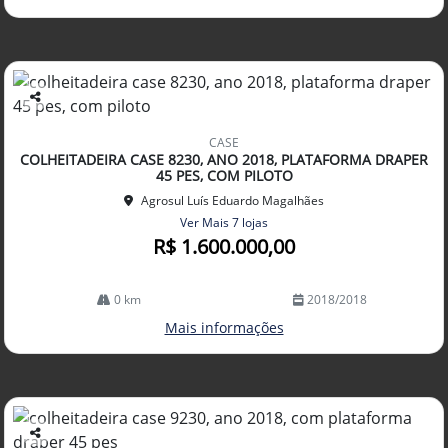
Co
mp
CASE
arti
COLHEITADEIRA CASE 8230, ANO 2018, PLATAFORMA DRAPER
lhe
45 PES, COM PILOTO
Agrosul Luís Eduardo Magalhães
Ver Mais 7 lojas
R$ 1.600.000,00
0 km
2018/2018
Mais informações