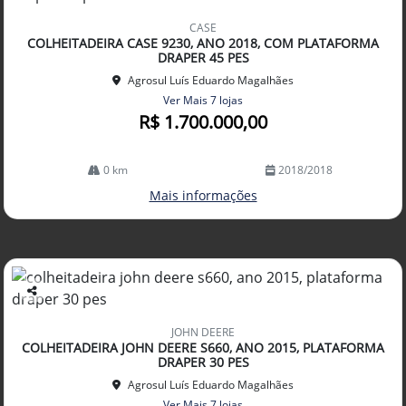
Co
mp
CASE
arti
COLHEITADEIRA CASE 9230, ANO 2018, COM PLATAFORMA
lhe
DRAPER 45 PES
Agrosul Luís Eduardo Magalhães
Ver Mais 7 lojas
R$ 1.700.000,00
0 km
2018/2018
Mais informações
Co
mp
JOHN DEERE
arti
COLHEITADEIRA JOHN DEERE S660, ANO 2015, PLATAFORMA
lhe
DRAPER 30 PES
Agrosul Luís Eduardo Magalhães
Ver Mais 7 lojas