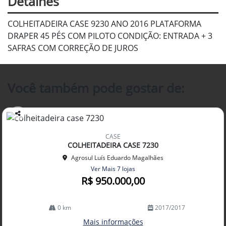
Detalhes
COLHEITADEIRA CASE 9230 ANO 2016 PLATAFORMA
DRAPER 45 PÉS COM PILOTO CONDIÇÃO: ENTRADA + 3
SAFRAS COM CORREÇÃO DE JUROS
Você também pode gostar de:
Co
mp
CASE
arti
COLHEITADEIRA CASE 7230
lhe
Agrosul Luís Eduardo Magalhães
Ver Mais 7 lojas
R$ 950.000,00
0 km
2017/2017
Mais informações