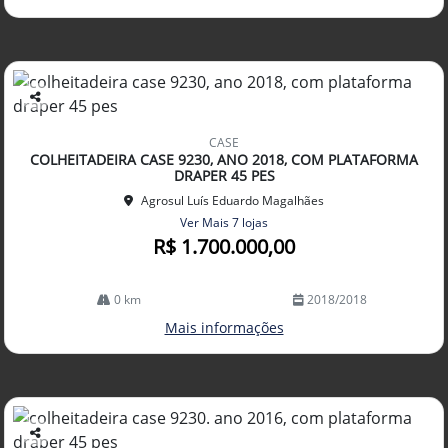
Co
mp
CASE
arti
COLHEITADEIRA CASE 9230, ANO 2018, COM PLATAFORMA
lhe
DRAPER 45 PES
Agrosul Luís Eduardo Magalhães
Ver Mais 7 lojas
R$ 1.700.000,00
0 km
2018/2018
Mais informações