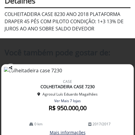
Detalhes
COLHEITADEIRA CASE 8230 ANO 2018 PLATAFORMA
DRAPER 45 PÉS COM PILOTO CONDIÇÃO: 1+3 13% DE
JUROS AO ANO SOBRE SALDO DEVEDOR
Você também pode gostar de:
Co
mp
CASE
arti
COLHEITADEIRA CASE 7230
lhe
Agrosul Luís Eduardo Magalhães
Ver Mais 7 lojas
R$ 950.000,00
0 km
2017/2017
Mais informações