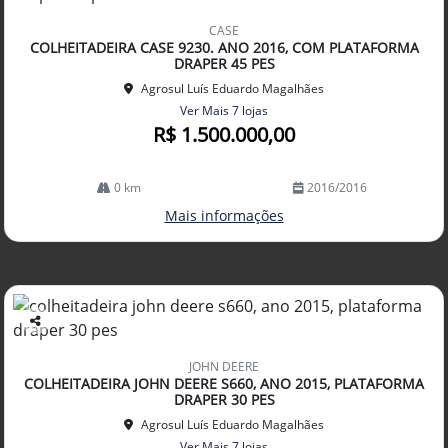
Co
mp
CASE
arti
COLHEITADEIRA CASE 9230. ANO 2016, COM PLATAFORMA
lhe
DRAPER 45 PES
Agrosul Luís Eduardo Magalhães
Ver Mais 7 lojas
R$ 1.500.000,00
0 km
2016/2016
Mais informações
Co
mp
JOHN DEERE
arti
COLHEITADEIRA JOHN DEERE S660, ANO 2015, PLATAFORMA
lhe
DRAPER 30 PES
Agrosul Luís Eduardo Magalhães
Ver Mais 7 lojas