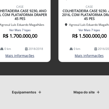
mp
CASE
CASE
arti
HEITADEIRA CASE 9230, ANO
COLHEITADEIRA CASE 9230.
lhe
8, COM PLATAFORMA DRAPER
2016, COM PLATAFORMA DR
45 PES
45 PES
Agrosul Luís Eduardo Magalhães
Agrosul Luís Eduardo Magal
Ver Mais 7 lojas
Ver Mais 7 lojas
R$ 1.700.000,00
R$ 1.500.000,00
0 km
2018/2018
0 km
2016/2
Mais informações
Mais informações
Equipamentos
Mapa do site