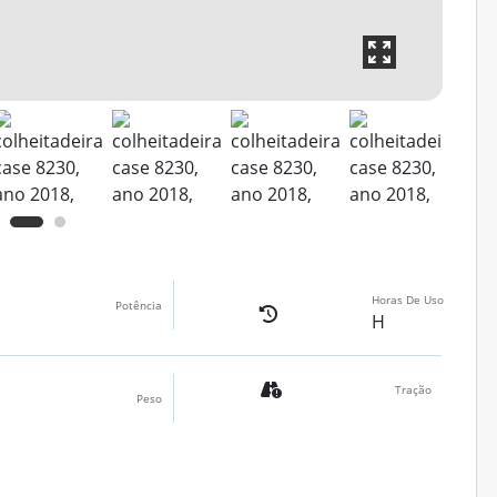
Horas De Uso
Potência
H
Tração
Peso