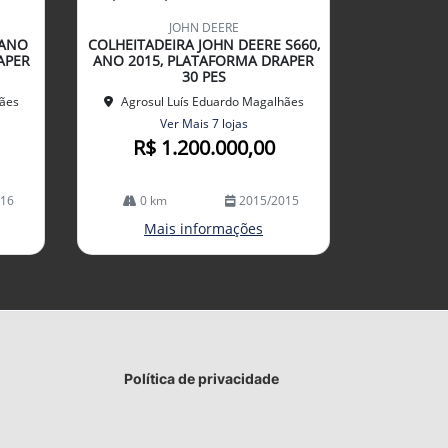
mp
JOHN DEERE
arti
 ANO
COLHEITADEIRA JOHN DEERE S660,
lhe
APER
ANO 2015, PLATAFORMA DRAPER
30 PES
hães
Agrosul Luís Eduardo Magalhães
Ver Mais 7 lojas
R$ 1.200.000,00
016
0 km
2015/2015
Mais informações
Política de privacidade