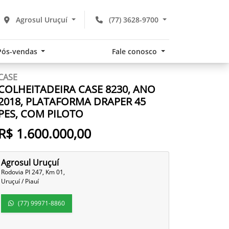
Agrosul Uruçuí
(77) 3628-9700
Pós-vendas
Fale conosco
CASE
COLHEITADEIRA CASE 8230, ANO
2018, PLATAFORMA DRAPER 45
PES, COM PILOTO
R$ 1.600.000,00
Agrosul Uruçuí
Rodovia PI 247, Km 01,
Uruçuí / Piauí
(77) 99971-8860