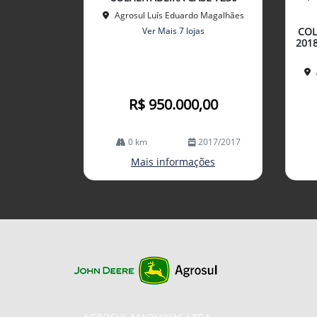
lhe
mp
Agrosul Luís Eduardo Magalhães
arti
Ver Mais 7 lojas
COL
lhe
201
R$ 950.000,00
0 km
2017/2017
Mais informações