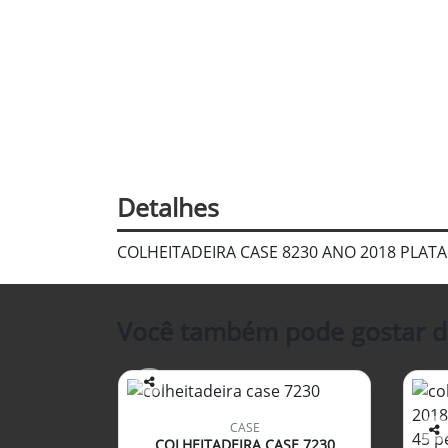
Detalhes
COLHEITADEIRA CASE 8230 ANO 2018 PLAT
Você também pode gostar d
Co
mp
CASE
arti
COLHEITADEIRA CASE 7230
Co