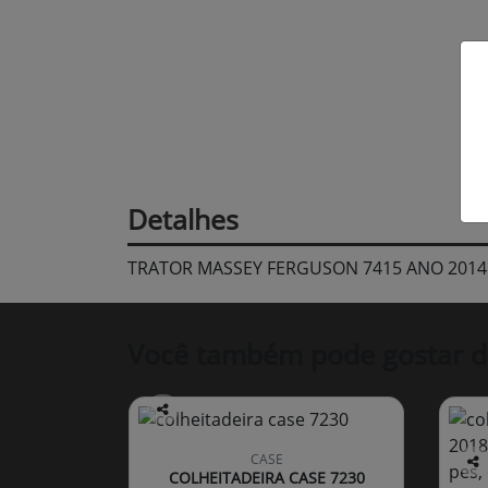
Detalhes
TRATOR MASSEY FERGUSON 7415 ANO 2014 
Você também pode gostar d
Co
mp
CASE
arti
COLHEITADEIRA CASE 7230
Co
lhe