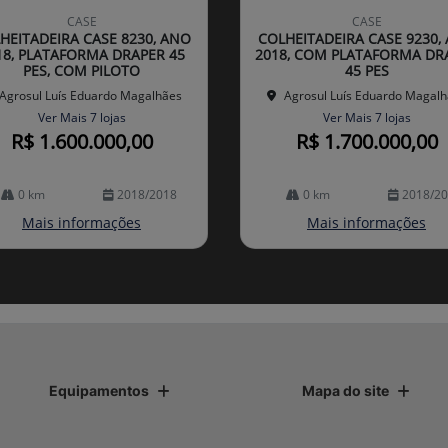
mp
CASE
CASE
arti
HEITADEIRA CASE 8230, ANO
COLHEITADEIRA CASE 9230,
lhe
18, PLATAFORMA DRAPER 45
2018, COM PLATAFORMA DR
PES, COM PILOTO
45 PES
Agrosul Luís Eduardo Magalhães
Agrosul Luís Eduardo Magal
Ver Mais 7 lojas
Ver Mais 7 lojas
R$ 1.600.000,00
R$ 1.700.000,00
0 km
2018/2018
0 km
2018/2
Mais informações
Mais informações
Equipamentos
Mapa do site