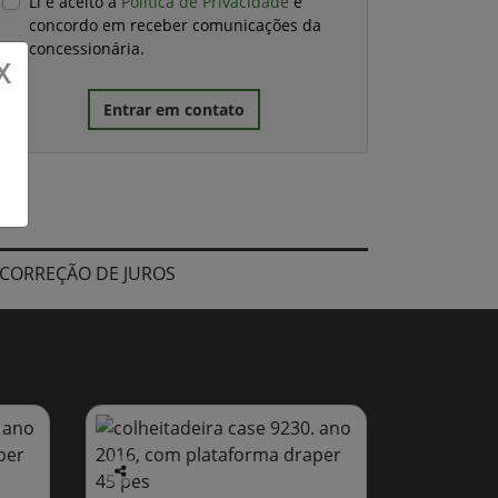
Li e aceito a
Política de Privacidade
e
concordo em receber comunicações da
concessionária.
X
Entrar em contato
 CORREÇÃO DE JUROS
Co