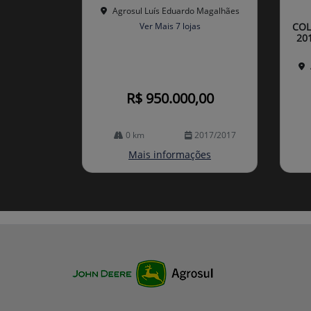
mp
Agrosul Luís Eduardo Magalhães
arti
Ver Mais 7 lojas
COL
lhe
20
R$ 950.000,00
0 km
2017/2017
Mais informações