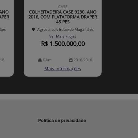
mp
CASE
arti
 ANO
COLHEITADEIRA CASE 9230. ANO
lhe
APER
2016, COM PLATAFORMA DRAPER
45 PES
hães
Agrosul Luís Eduardo Magalhães
Ver Mais 7 lojas
R$ 1.500.000,00
018
0 km
2016/2016
Mais informações
Política de privacidade