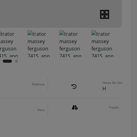
Horas De Uso
Potência
H
Tração
Peso