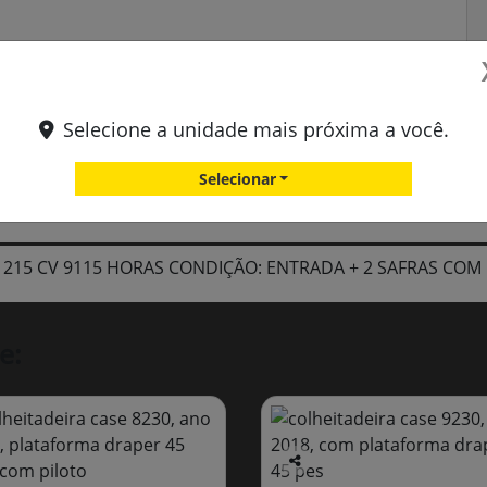
Selecione a unidade mais próxima a você.
Selecionar
215 CV 9115 HORAS CONDIÇÃO: ENTRADA + 2 SAFRAS COM
e:
Co