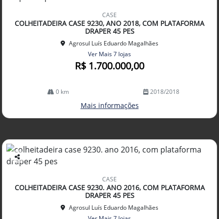
Co
mp
CASE
arti
COLHEITADEIRA CASE 9230, ANO 2018, COM PLATAFORMA
lhe
DRAPER 45 PES
Agrosul Luís Eduardo Magalhães
Ver Mais 7 lojas
R$ 1.700.000,00
0 km
2018/2018
Mais informações
Co
mp
CASE
arti
COLHEITADEIRA CASE 9230. ANO 2016, COM PLATAFORMA
lhe
DRAPER 45 PES
Agrosul Luís Eduardo Magalhães
Ver Mais 7 lojas