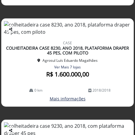
Co
mp
CASE
arti
COLHEITADEIRA CASE 8230, ANO 2018, PLATAFORMA DRAPER
lhe
45 PES, COM PILOTO
Agrosul Luís Eduardo Magalhães
Ver Mais 7 lojas
R$ 1.600.000,00
0 km
2018/2018
Mais informações