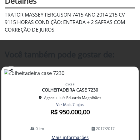
Detalhes
TRATOR MASSEY FERGUSON 7415 ANO 2014 215 CV
9115 HORAS CONDIÇÃO: ENTRADA + 2 SAFRAS COM
CORREÇÃO DE JUROS
Você também pode gostar de:
Co
mp
CASE
arti
COLHEITADEIRA CASE 7230
lhe
Agrosul Luís Eduardo Magalhães
Ver Mais 7 lojas
R$ 950.000,00
0 km
2017/2017
Mais informações