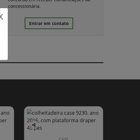
concessionária.
X
Entrar em contato
Co
mp
CASE