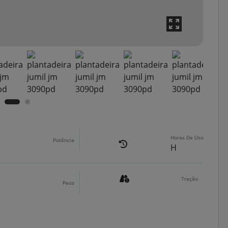
Horas De Uso
Potência
H
Tração
Peso