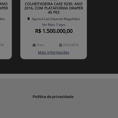
arti
 ANO
COLHEITADEIRA CASE 9230. ANO
lhe
APER
2016, COM PLATAFORMA DRAPER
45 PES
hães
Agrosul Luís Eduardo Magalhães
Ver Mais 7 lojas
R$ 1.500.000,00
018
0 km
2016/2016
Mais informações
Política de privacidade