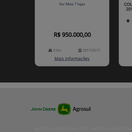
arti
Ver Mais 7 lojas
COL
lhe
20
R$ 950.000,00
0 km
2017/2017
Mais informações
AGROSUL MAQUINAS LTDA | AGROSUL MAQUINA