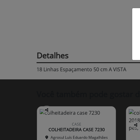
Detalhes
18 Linhas Espaçamento 50 cm A VISTA
Você também pode gostar d
Co
mp
CASE
arti
COLHEITADEIRA CASE 7230
Co
lhe
mp
Agrosul Luís Eduardo Magalhães