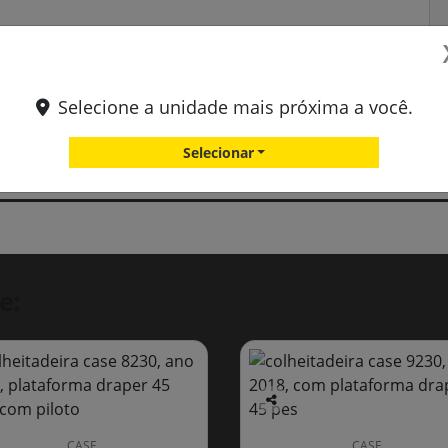
Selecione a unidade mais próxima a você.
Selecionar
e:
Co
mp
CASE
CASE