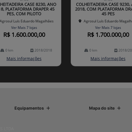
arti
HEITADEIRA CASE 8230, ANO
COLHEITADEIRA CASE 9230,
lhe
18, PLATAFORMA DRAPER 45
2018, COM PLATAFORMA DR
PES, COM PILOTO
45 PES
Agrosul Luís Eduardo Magalhães
Agrosul Luís Eduardo Magal
Ver Mais 7 lojas
Ver Mais 7 lojas
R$ 1.600.000,00
R$ 1.700.000,00
0 km
2018/2018
0 km
2018/2
Mais informações
Mais informações
Equipamentos
Mapa do site
S LTDA