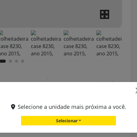
Horas De Uso
Potência
H
Selecione a unidade mais próxima a você.
Tração
Peso
Selecionar