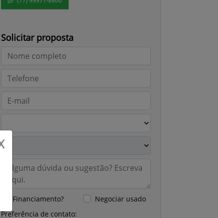
(77) 99971-8860
Solicitar proposta
X
Financiamento?
Negociar usado
Preferência de contato: