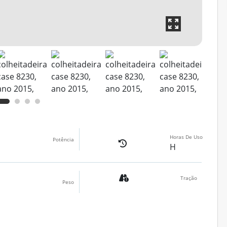
Horas De Uso
Potência
H
Tração
Peso