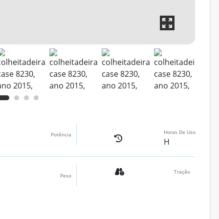
Horas De Uso
Potência
H
Tração
Peso