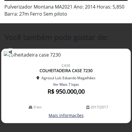
Pulverizador Montana MA2021 Ano: 2014 Horas: 5,850
Barra: 27m Ferro Sem piloto
Você também pode gostar de:
Co
mp
CASE
arti
COLHEITADEIRA CASE 7230
lhe
Agrosul Luís Eduardo Magalhães
Ver Mais 7 lojas
R$ 950.000,00
0 km
2017/2017
Mais informações