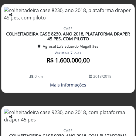
Co
mp
CASE
arti
COLHEITADEIRA CASE 8230, ANO 2018, PLATAFORMA DRAPER
lhe
45 PES, COM PILOTO
Agrosul Luís Eduardo Magalhães
Ver Mais 7 lojas
R$ 1.600.000,00
0 km
2018/2018
Mais informações
Co
mp
CASE
arti
COLHEITADEIRA CASE 9230, ANO 2018, COM PLATAFORMA