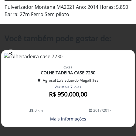
Pulverizador Montana MA2021 Ano: 2014 Horas: 5,850
Barra: 27m Ferro Sem piloto
Você também pode gostar de:
Co
mp
CASE
arti
COLHEITADEIRA CASE 7230
lhe
Agrosul Luís Eduardo Magalhães
Ver Mais 7 lojas
R$ 950.000,00
0 km
2017/2017
Mais informações