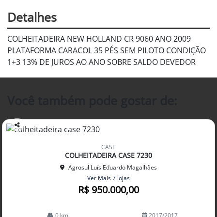
Detalhes
COLHEITADEIRA NEW HOLLAND CR 9060 ANO 2009
PLATAFORMA CARACOL 35 PÉS SEM PILOTO CONDIÇÃO
1+3 13% DE JUROS AO ANO SOBRE SALDO DEVEDOR
Você também pode gostar de:
Co
mp
CASE
arti
COLHEITADEIRA CASE 7230
lhe
Agrosul Luís Eduardo Magalhães
Ver Mais 7 lojas
R$ 950.000,00
0 km
2017/2017