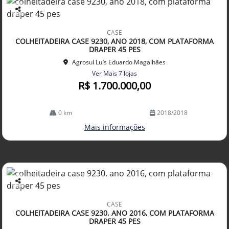
Co
mp
CASE
arti
COLHEITADEIRA CASE 9230, ANO 2018, COM PLATAFORMA
lhe
DRAPER 45 PES
Agrosul Luís Eduardo Magalhães
Ver Mais 7 lojas
R$ 1.700.000,00
0 km
2018/2018
Mais informações
Co
mp
CASE
arti
COLHEITADEIRA CASE 9230. ANO 2016, COM PLATAFORMA
lhe
DRAPER 45 PES