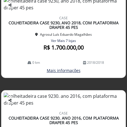
Co
mp
CASE
arti
COLHEITADEIRA CASE 9230, ANO 2018, COM PLATAFORMA
lhe
DRAPER 45 PES
Agrosul Luís Eduardo Magalhães
Ver Mais 7 lojas
R$ 1.700.000,00
0 km
2018/2018
Mais informações
Co
mp
CASE
arti
COLHEITADEIRA CASE 9230. ANO 2016, COM PLATAFORMA
lhe
DRAPER 45 PES