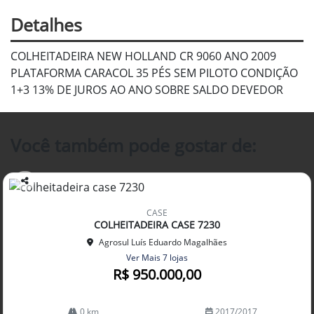
Detalhes
COLHEITADEIRA NEW HOLLAND CR 9060 ANO 2009
PLATAFORMA CARACOL 35 PÉS SEM PILOTO CONDIÇÃO
1+3 13% DE JUROS AO ANO SOBRE SALDO DEVEDOR
Você também pode gostar de:
Co
mp
CASE
arti
COLHEITADEIRA CASE 7230
lhe
Agrosul Luís Eduardo Magalhães
Ver Mais 7 lojas
R$ 950.000,00
0 km
2017/2017