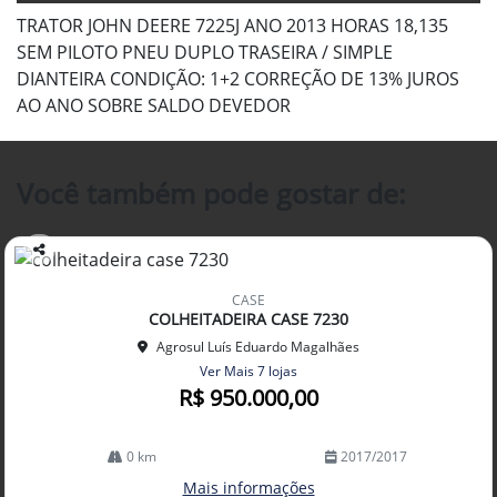
TRATOR JOHN DEERE 7225J ANO 2013 HORAS 18,135
SEM PILOTO PNEU DUPLO TRASEIRA / SIMPLE
DIANTEIRA CONDIÇÃO: 1+2 CORREÇÃO DE 13% JUROS
AO ANO SOBRE SALDO DEVEDOR
Você também pode gostar de:
Co
mp
CASE
arti
COLHEITADEIRA CASE 7230
lhe
Agrosul Luís Eduardo Magalhães
Ver Mais 7 lojas
R$ 950.000,00
0 km
2017/2017
Mais informações