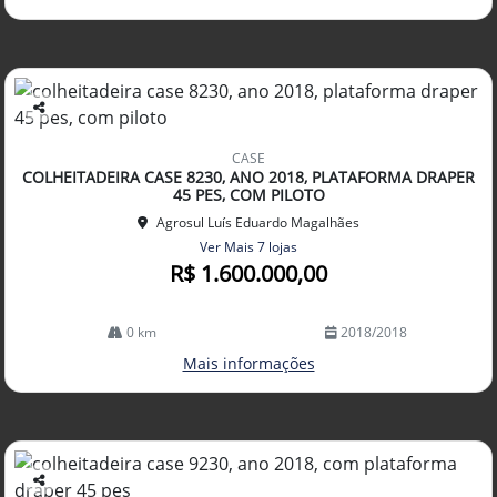
Co
mp
CASE
arti
COLHEITADEIRA CASE 8230, ANO 2018, PLATAFORMA DRAPER
lhe
45 PES, COM PILOTO
Agrosul Luís Eduardo Magalhães
Ver Mais 7 lojas
R$ 1.600.000,00
0 km
2018/2018
Mais informações