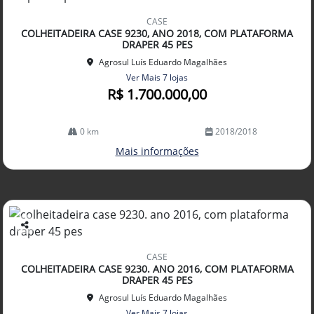
Co
mp
CASE
arti
COLHEITADEIRA CASE 9230, ANO 2018, COM PLATAFORMA
lhe
DRAPER 45 PES
Agrosul Luís Eduardo Magalhães
Ver Mais 7 lojas
R$ 1.700.000,00
0 km
2018/2018
Mais informações
Co
mp
CASE
arti
COLHEITADEIRA CASE 9230. ANO 2016, COM PLATAFORMA
lhe
DRAPER 45 PES
Agrosul Luís Eduardo Magalhães
Ver Mais 7 lojas