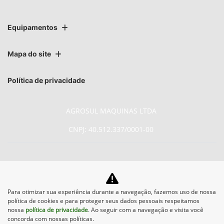
Equipamentos
Mapa do site
Política de privacidade
AGROSUL MAQUINAS LTDA
CNPJ: 40.512.337/0001-00
No trânsito, enxergar o outro
Para otimizar sua experiência durante a navegação, fazemos uso de nossa
política de cookies e para proteger seus dados pessoais respeitamos
salva vidas.
nossa
política de privacidade
. Ao seguir com a navegação e visita você
concorda com nossas políticas.