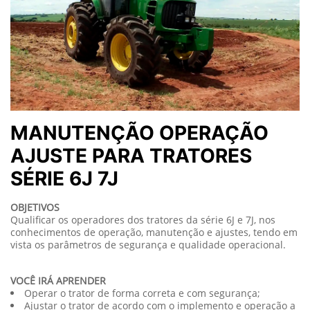
MANUTENÇÃO OPERAÇÃO
AJUSTE PARA TRATORES
SÉRIE 6J 7J
OBJETIVOS
Qualificar os operadores dos tratores da série 6J e 7J, nos
conhecimentos de operação, manutenção e ajustes, tendo em
vista os parâmetros de segurança e qualidade operacional.
VOCÊ IRÁ APRENDER
Operar o trator de forma correta e com segurança;
Ajustar o trator de acordo com o implemento e operação a