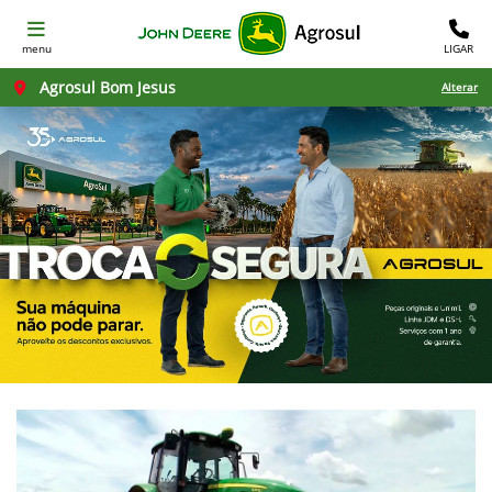
menu
LIGAR
Agrosul Bom Jesus
Alterar