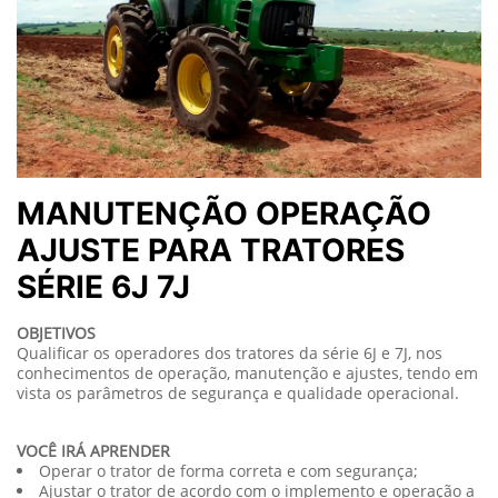
MANUTENÇÃO OPERAÇÃO
AJUSTE PARA TRATORES
SÉRIE 6J 7J
OBJETIVOS
Qualificar os operadores dos tratores da série 6J e 7J, nos
conhecimentos de operação, manutenção e ajustes, tendo em
vista os parâmetros de segurança e qualidade operacional.
VOCÊ IRÁ APRENDER
Operar o trator de forma correta e com segurança;
Ajustar o trator de acordo com o implemento e operação a