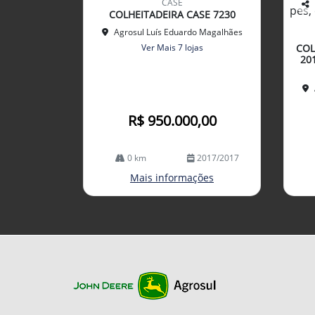
CASE
arti
COLHEITADEIRA CASE 7230
Co
lhe
mp
Agrosul Luís Eduardo Magalhães
arti
Ver Mais 7 lojas
COL
lhe
20
R$ 950.000,00
0 km
2017/2017
Mais informações