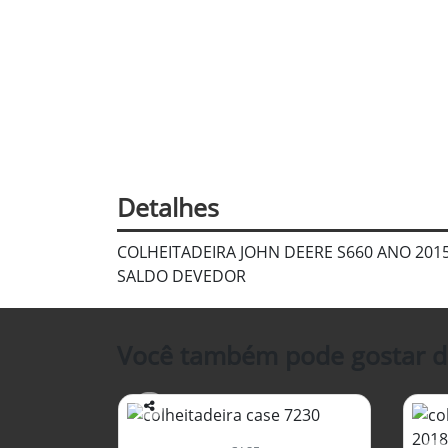
Detalhes
COLHEITADEIRA JOHN DEERE S660 ANO 201
SALDO DEVEDOR
Você também pode gostar d
Co
mp