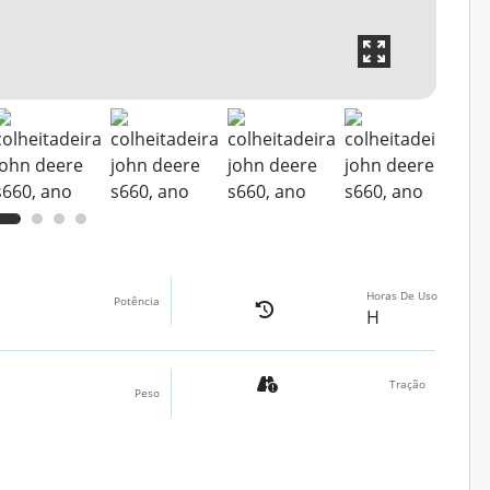
Horas De Uso
Potência
H
Tração
Peso