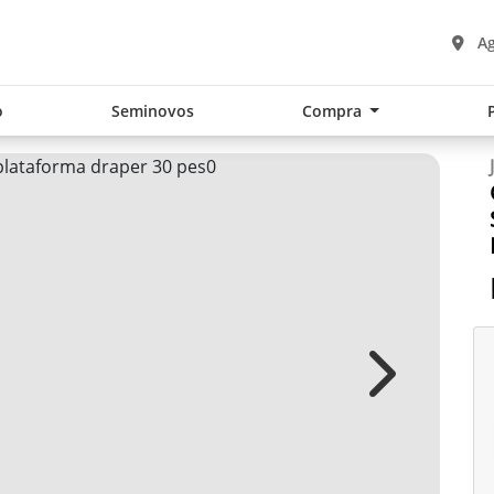
Ag
o
Seminovos
Compra
Next