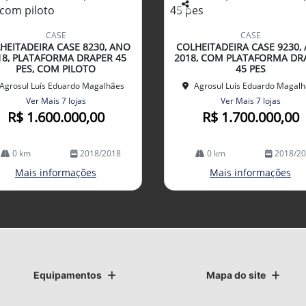
Co
mp
CASE
CASE
arti
HEITADEIRA CASE 8230, ANO
COLHEITADEIRA CASE 9230,
lhe
18, PLATAFORMA DRAPER 45
2018, COM PLATAFORMA DR
PES, COM PILOTO
45 PES
Agrosul Luís Eduardo Magalhães
Agrosul Luís Eduardo Magal
Ver Mais 7 lojas
Ver Mais 7 lojas
R$ 1.600.000,00
R$ 1.700.000,00
0 km
2018/2018
0 km
2018/2
Mais informações
Mais informações
Equipamentos
Mapa do site