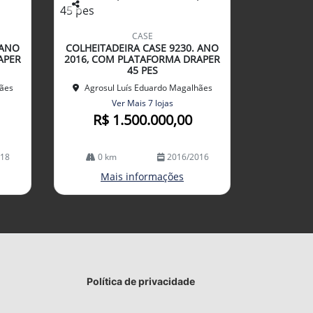
Co
mp
CASE
arti
 ANO
COLHEITADEIRA CASE 9230. ANO
lhe
APER
2016, COM PLATAFORMA DRAPER
45 PES
hães
Agrosul Luís Eduardo Magalhães
Ver Mais 7 lojas
R$ 1.500.000,00
018
0 km
2016/2016
Mais informações
Política de privacidade