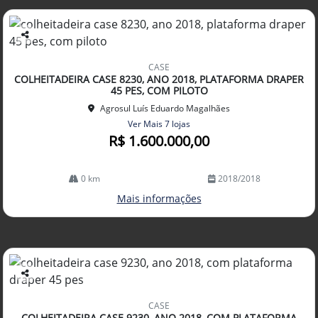
Co
mp
CASE
arti
COLHEITADEIRA CASE 8230, ANO 2018, PLATAFORMA DRAPER
lhe
45 PES, COM PILOTO
Agrosul Luís Eduardo Magalhães
Ver Mais 7 lojas
R$ 1.600.000,00
0 km
2018/2018
Mais informações
Co
mp
CASE
arti
COLHEITADEIRA CASE 9230, ANO 2018, COM PLATAFORMA