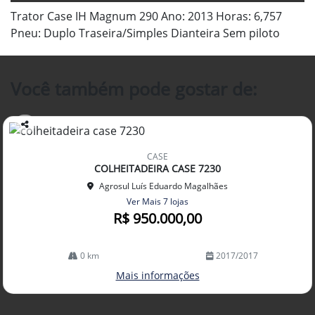
Trator Case IH Magnum 290 Ano: 2013 Horas: 6,757
Pneu: Duplo Traseira/Simples Dianteira Sem piloto
Você também pode gostar de:
Co
mp
CASE
arti
COLHEITADEIRA CASE 7230
lhe
Agrosul Luís Eduardo Magalhães
Ver Mais 7 lojas
R$ 950.000,00
0 km
2017/2017
Mais informações