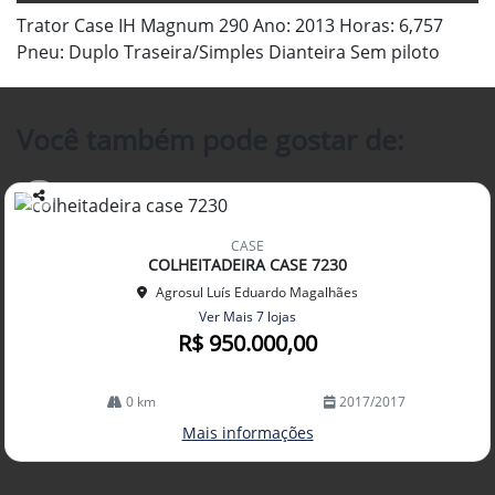
Trator Case IH Magnum 290 Ano: 2013 Horas: 6,757
Pneu: Duplo Traseira/Simples Dianteira Sem piloto
Você também pode gostar de:
Co
mp
CASE
arti
COLHEITADEIRA CASE 7230
lhe
Agrosul Luís Eduardo Magalhães
Ver Mais 7 lojas
R$ 950.000,00
0 km
2017/2017
Mais informações