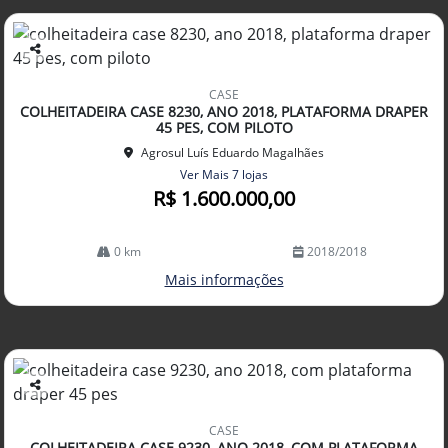
Co
mp
CASE
arti
COLHEITADEIRA CASE 8230, ANO 2018, PLATAFORMA DRAPER
lhe
45 PES, COM PILOTO
Agrosul Luís Eduardo Magalhães
Ver Mais 7 lojas
R$ 1.600.000,00
0 km
2018/2018
Mais informações
Co
mp
CASE
arti
COLHEITADEIRA CASE 9230, ANO 2018, COM PLATAFORMA