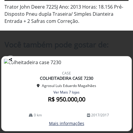
Trator John Deere 7225J Ano: 2013 Horas: 18.156 Pré-
Disposto Pneu dupla Traseira/ Simples Dianteira
Entrada + 2 Safras com Correção.
Você também pode gostar de:
Co
mp
CASE
arti
COLHEITADEIRA CASE 7230
lhe
Agrosul Luís Eduardo Magalhães
Ver Mais 7 lojas
R$ 950.000,00
0 km
2017/2017
Mais informações