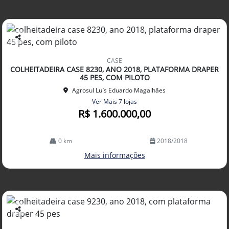
Co
mp
CASE
arti
COLHEITADEIRA CASE 8230, ANO 2018, PLATAFORMA DRAPER
lhe
45 PES, COM PILOTO
Agrosul Luís Eduardo Magalhães
Ver Mais 7 lojas
R$ 1.600.000,00
0 km
2018/2018
Mais informações
Co
mp