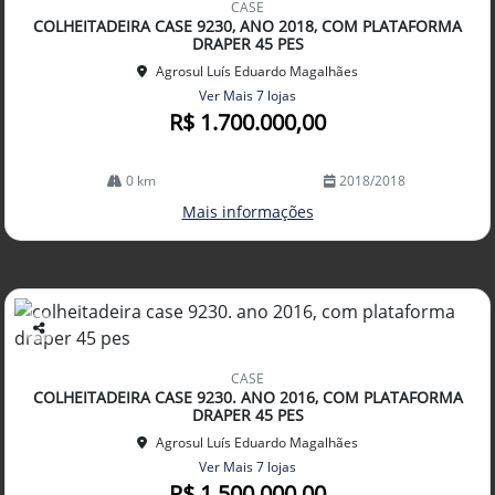
CASE
arti
COLHEITADEIRA CASE 9230, ANO 2018, COM PLATAFORMA
lhe
DRAPER 45 PES
Agrosul Luís Eduardo Magalhães
Ver Mais 7 lojas
R$ 1.700.000,00
0 km
2018/2018
Mais informações
Co
mp
CASE
arti
COLHEITADEIRA CASE 9230. ANO 2016, COM PLATAFORMA
lhe
DRAPER 45 PES
Agrosul Luís Eduardo Magalhães
Ver Mais 7 lojas
R$ 1.500.000,00