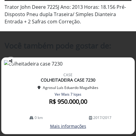
Trator John Deere 7225J Ano: 2013 Horas: 18.156 Pré-
Disposto Pneu dupla Traseira/ Simples Dianteira
Entrada + 2 Safras com Correção.
Você também pode gostar de:
Co
mp
CASE
arti
COLHEITADEIRA CASE 7230
lhe
Agrosul Luís Eduardo Magalhães
Ver Mais 7 lojas
R$ 950.000,00
0 km
2017/2017
Mais informações