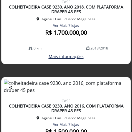
CASE
arti
COLHEITADEIRA CASE 9230, ANO 2018, COM PLATAFORMA
lhe
DRAPER 45 PES
Agrosul Luís Eduardo Magalhães
Ver Mais 7 lojas
R$ 1.700.000,00
0 km
2018/2018
Mais informações
Co
mp
CASE
arti
COLHEITADEIRA CASE 9230. ANO 2016, COM PLATAFORMA
lhe
DRAPER 45 PES
Agrosul Luís Eduardo Magalhães
Ver Mais 7 lojas
R$ 1.500.000,00