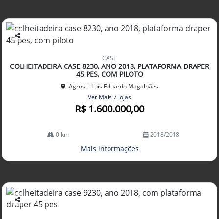
Co
mp
CASE
arti
COLHEITADEIRA CASE 8230, ANO 2018, PLATAFORMA DRAPER
lhe
45 PES, COM PILOTO
Agrosul Luís Eduardo Magalhães
Ver Mais 7 lojas
R$ 1.600.000,00
0 km
2018/2018
Mais informações
Co
mp