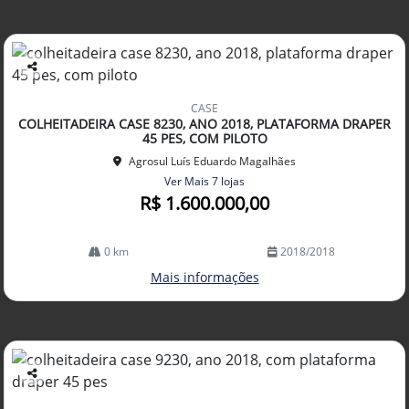
Co
mp
CASE
arti
COLHEITADEIRA CASE 8230, ANO 2018, PLATAFORMA DRAPER
lhe
45 PES, COM PILOTO
Agrosul Luís Eduardo Magalhães
Ver Mais 7 lojas
R$ 1.600.000,00
0 km
2018/2018
Mais informações
Co
mp