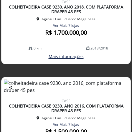
CASE
arti
COLHEITADEIRA CASE 9230, ANO 2018, COM PLATAFORMA
lhe
DRAPER 45 PES
Agrosul Luís Eduardo Magalhães
Ver Mais 7 lojas
R$ 1.700.000,00
0 km
2018/2018
Mais informações
Co
mp
CASE
arti
COLHEITADEIRA CASE 9230. ANO 2016, COM PLATAFORMA
lhe
DRAPER 45 PES
Agrosul Luís Eduardo Magalhães
Ver Mais 7 lojas
R$ 1.500.000,00