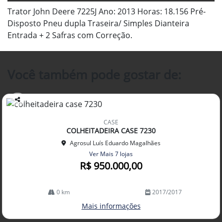
Trator John Deere 7225J Ano: 2013 Horas: 18.156 Pré-
Disposto Pneu dupla Traseira/ Simples Dianteira
Entrada + 2 Safras com Correção.
Você também pode gostar de:
Co
mp
CASE
arti
COLHEITADEIRA CASE 7230
lhe
Agrosul Luís Eduardo Magalhães
Ver Mais 7 lojas
R$ 950.000,00
0 km
2017/2017
Mais informações