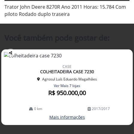
Trator John Deere 8270R Ano 2011 Horas: 15.784 Com
piloto Rodado duplo traseira
Você também pode gostar de:
Co
mp
CASE
arti
COLHEITADEIRA CASE 7230
lhe
Agrosul Luís Eduardo Magalhães
Ver Mais 7 lojas
R$ 950.000,00
0 km
2017/2017
Mais informações