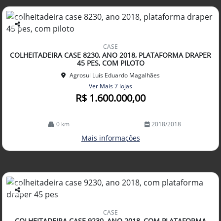
Co
mp
CASE
arti
COLHEITADEIRA CASE 8230, ANO 2018, PLATAFORMA DRAPER
lhe
45 PES, COM PILOTO
Agrosul Luís Eduardo Magalhães
Ver Mais 7 lojas
R$ 1.600.000,00
0 km
2018/2018
Mais informações
Co
mp
CASE
arti
COLHEITADEIRA CASE 9230, ANO 2018, COM PLATAFORMA