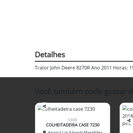
Detalhes
Trator John Deere 8270R Ano 2011 Horas: 1
Você também pode gostar d
Co
mp
CASE
arti
COLHEITADEIRA CASE 7230
Co
lhe
mp
Agrosul Luís Eduardo Magalhães