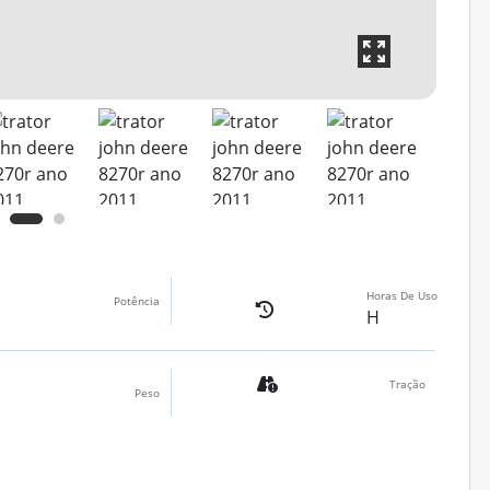
Horas De Uso
Potência
H
Tração
Peso