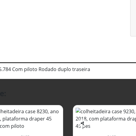
5.784 Com piloto Rodado duplo traseira
e:
Co
mp