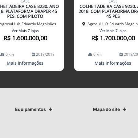
CASE
CASE
arti
HEITADEIRA CASE 8230, ANO
COLHEITADEIRA CASE 9230,
lhe
18, PLATAFORMA DRAPER 45
2018, COM PLATAFORMA DR
PES, COM PILOTO
45 PES
Agrosul Luís Eduardo Magalhães
Agrosul Luís Eduardo Magal
Ver Mais 7 lojas
Ver Mais 7 lojas
R$ 1.600.000,00
R$ 1.700.000,00
0 km
2018/2018
0 km
2018/2
Mais informações
Mais informações
Equipamentos
Mapa do site