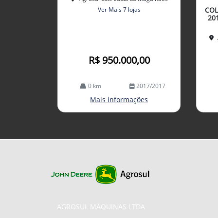
arti
Ver Mais 7 lojas
COL
lhe
20
R$ 950.000,00
0 km
2017/2017
Mais informações
AGROSUL MAQUINAS LTDA