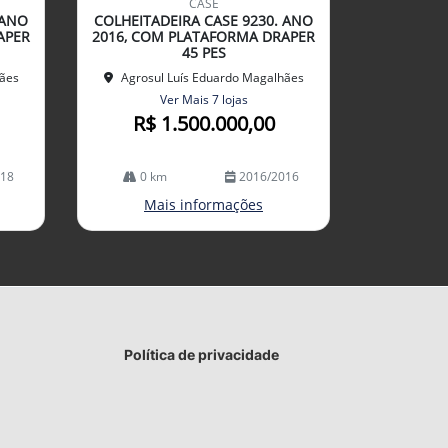
CASE
arti
 ANO
COLHEITADEIRA CASE 9230. ANO
lhe
APER
2016, COM PLATAFORMA DRAPER
45 PES
hães
Agrosul Luís Eduardo Magalhães
Ver Mais 7 lojas
R$ 1.500.000,00
018
0 km
2016/2016
Mais informações
Política de privacidade