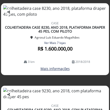
Co
mp
CASE
arti
COLHEITADEIRA CASE 8230, ANO 2018, PLATAFORMA DRAPER
lhe
45 PES, COM PILOTO
Agrosul Luís Eduardo Magalhães
Ver Mais 7 lojas
R$ 1.600.000,00
0 km
2018/2018
Mais informações
Co
mp
CASE
arti
COLHEITADEIRA CASE 9230, ANO 2018, COM PLATAFORMA