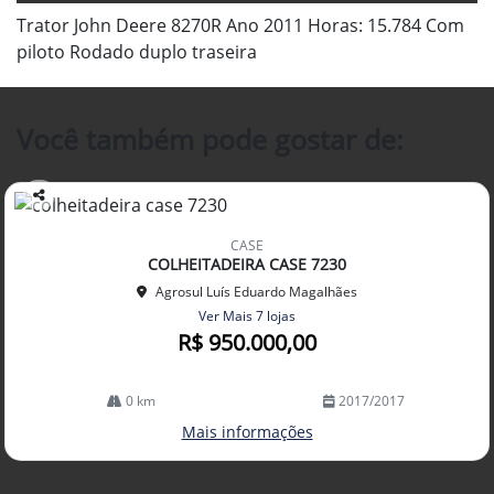
Trator John Deere 8270R Ano 2011 Horas: 15.784 Com
piloto Rodado duplo traseira
Você também pode gostar de:
Co
mp
CASE
arti
COLHEITADEIRA CASE 7230
lhe
Agrosul Luís Eduardo Magalhães
Ver Mais 7 lojas
R$ 950.000,00
0 km
2017/2017
Mais informações