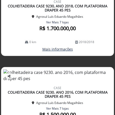
CASE
arti
COLHEITADEIRA CASE 9230, ANO 2018, COM PLATAFORMA
lhe
DRAPER 45 PES
Agrosul Luís Eduardo Magalhães
Ver Mais 7 lojas
R$ 1.700.000,00
0 km
2018/2018
Mais informações
Co
mp
CASE
arti
COLHEITADEIRA CASE 9230. ANO 2016, COM PLATAFORMA
lhe
DRAPER 45 PES
Agrosul Luís Eduardo Magalhães
Ver Mais 7 lojas
R$ 1.500.000,00