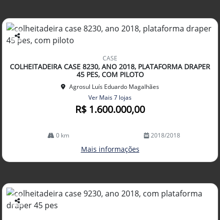
Co
mp
CASE
arti
COLHEITADEIRA CASE 8230, ANO 2018, PLATAFORMA DRAPER
lhe
45 PES, COM PILOTO
Agrosul Luís Eduardo Magalhães
Ver Mais 7 lojas
R$ 1.600.000,00
0 km
2018/2018
Mais informações
Co
mp