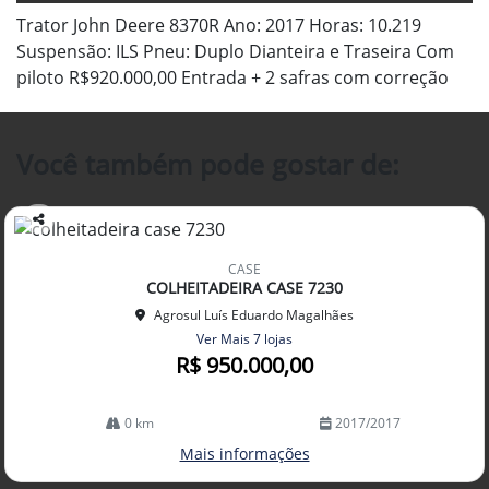
Trator John Deere 8370R Ano: 2017 Horas: 10.219
Suspensão: ILS Pneu: Duplo Dianteira e Traseira Com
piloto R$920.000,00 Entrada + 2 safras com correção
Você também pode gostar de:
Co
mp
CASE
arti
COLHEITADEIRA CASE 7230
lhe
Agrosul Luís Eduardo Magalhães
Ver Mais 7 lojas
R$ 950.000,00
0 km
2017/2017
Mais informações