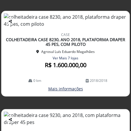
Co
mp
CASE
arti
COLHEITADEIRA CASE 8230, ANO 2018, PLATAFORMA DRAPER
lhe
45 PES, COM PILOTO
Agrosul Luís Eduardo Magalhães
Ver Mais 7 lojas
R$ 1.600.000,00
0 km
2018/2018
Mais informações
Co
mp