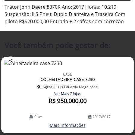
Trator John Deere 8370R Ano: 2017 Horas: 10.219
Suspensão: ILS Pneu: Duplo Dianteira e Traseira Com
piloto R$920.000,00 Entrada + 2 safras com correção
Você também pode gostar de:
Co
mp
CASE
arti
COLHEITADEIRA CASE 7230
lhe
Agrosul Luís Eduardo Magalhães
Ver Mais 7 lojas
R$ 950.000,00
0 km
2017/2017
Mais informações