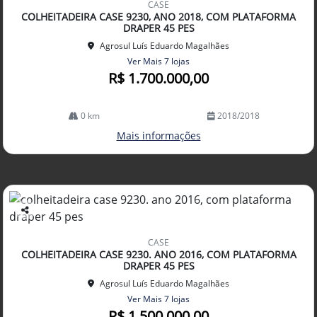
CASE
arti
COLHEITADEIRA CASE 9230, ANO 2018, COM PLATAFORMA
lhe
DRAPER 45 PES
Agrosul Luís Eduardo Magalhães
Ver Mais 7 lojas
R$ 1.700.000,00
0 km
2018/2018
Mais informações
Co
mp
CASE
arti
COLHEITADEIRA CASE 9230. ANO 2016, COM PLATAFORMA
lhe
DRAPER 45 PES
Agrosul Luís Eduardo Magalhães
Ver Mais 7 lojas
R$ 1.500.000,00