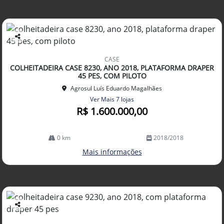
Co
mp
CASE
arti
COLHEITADEIRA CASE 8230, ANO 2018, PLATAFORMA DRAPER
lhe
45 PES, COM PILOTO
Agrosul Luís Eduardo Magalhães
Ver Mais 7 lojas
R$ 1.600.000,00
0 km
2018/2018
Mais informações
Co
mp