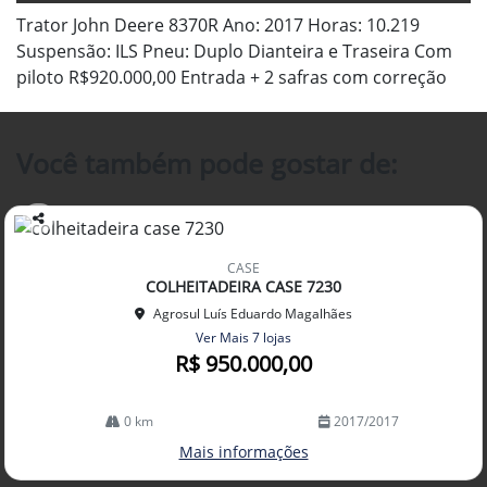
Trator John Deere 8370R Ano: 2017 Horas: 10.219
Suspensão: ILS Pneu: Duplo Dianteira e Traseira Com
piloto R$920.000,00 Entrada + 2 safras com correção
Você também pode gostar de:
Co
mp
CASE
arti
COLHEITADEIRA CASE 7230
lhe
Agrosul Luís Eduardo Magalhães
Ver Mais 7 lojas
R$ 950.000,00
0 km
2017/2017
Mais informações