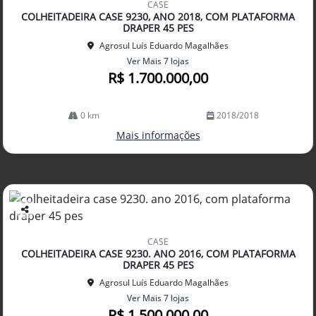
CASE
arti
COLHEITADEIRA CASE 9230, ANO 2018, COM PLATAFORMA
lhe
DRAPER 45 PES
Agrosul Luís Eduardo Magalhães
Ver Mais 7 lojas
R$ 1.700.000,00
0 km
2018/2018
Mais informações
Co
mp
CASE
arti
COLHEITADEIRA CASE 9230. ANO 2016, COM PLATAFORMA
lhe
DRAPER 45 PES
Agrosul Luís Eduardo Magalhães
Ver Mais 7 lojas
R$ 1.500.000,00