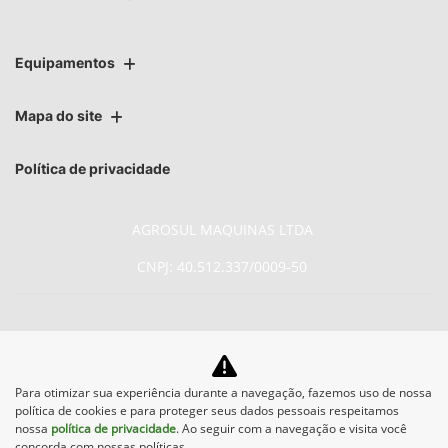
Equipamentos
Mapa do site
Política de privacidade
AGROSUL MAQUINAS LTDA
CNPJ: 40.512.337/0009-50
No trânsito, enxergar o outro
Para otimizar sua experiência durante a navegação, fazemos uso de nossa
política de cookies e para proteger seus dados pessoais respeitamos
salva vidas.
nossa
política de privacidade
. Ao seguir com a navegação e visita você
concorda com nossas políticas.