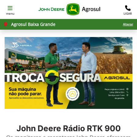
menu
LIGAR
Agrosul Baixa Grande
Alterar
John Deere
Rádio RTK 900