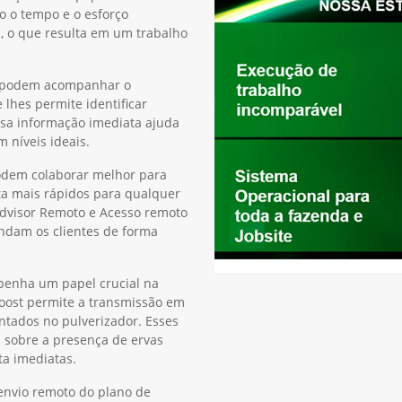
o o tempo e o esforço
s, o que resulta em um trabalho
es podem acompanhar o
hes permite identificar
ssa informação imediata ajuda
 níveis ideais.
podem colaborar melhor para
ta mais rápidos para qualquer
Advisor Remoto e Acesso remoto
ndam os clientes de forma
penha um papel crucial na
Boost permite a transmissão em
tados no pulverizador. Esses
 sobre a presença de ervas
ta imediatas.
 envio remoto do plano de