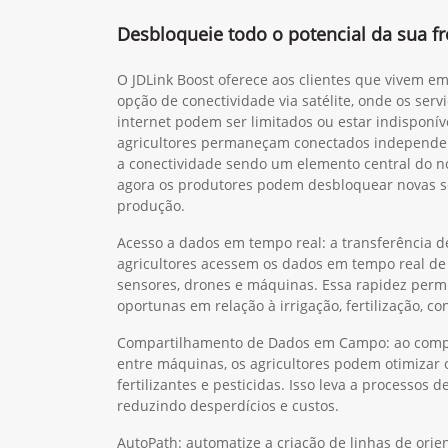
Desbloqueie todo o potencial da sua f
O JDLink Boost oferece aos clientes que vivem e
opção de conectividade via satélite, onde os servi
internet podem ser limitados ou estar indisponív
agricultores permaneçam conectados independe
a conectividade sendo um elemento central do no
agora os produtores podem desbloquear novas s
produção.
Acesso a dados em tempo real: a transferência d
agricultores acessem os dados em tempo real de v
sensores, drones e máquinas. Essa rapidez perm
oportunas em relação à irrigação, fertilização, co
Compartilhamento de Dados em Campo: ao compa
entre máquinas, os agricultores podem otimizar 
fertilizantes e pesticidas. Isso leva a processos d
reduzindo desperdícios e custos.
AutoPath: automatize a criação de linhas de or