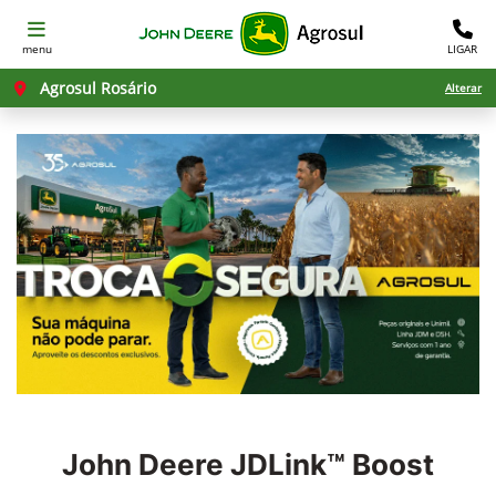
menu
LIGAR
Agrosul Rosário
Alterar
John Deere
JDLink™ Boost