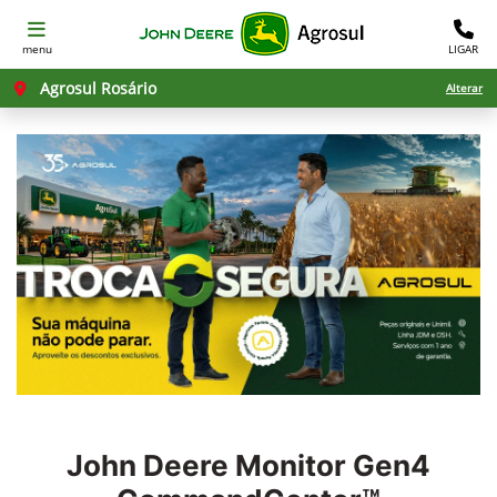
menu
LIGAR
Agrosul Rosário
Alterar
John Deere
Monitor Gen4