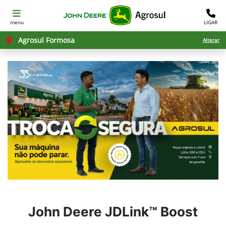
menu
LIGAR
Agrosul Formosa
Alterar
John Deere
JDLink™ Boost