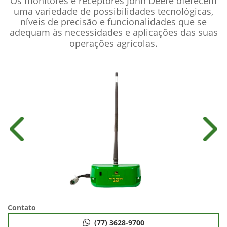
Os monitores e receptores John Deere oferecem
uma variedade de possibilidades tecnológicas,
níveis de precisão e funcionalidades que se
adequam às necessidades e aplicações das suas
operações agrícolas.
Anterior
Próx
Contato
(77) 3628-9700