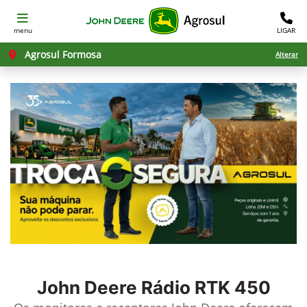
menu
LIGAR
Agrosul Formosa
Alterar
John Deere
Rádio RTK 450