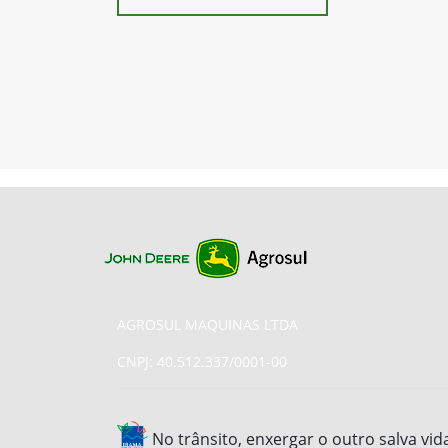
AGROSUL MAQUINAS LTDA
CNPJ: 40.512.337/0001-00
No trânsito, enxergar o outro salva vid