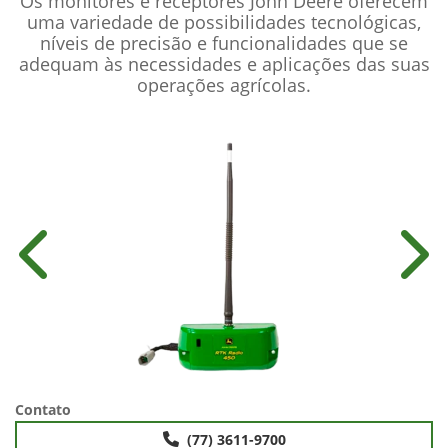
Os monitores e receptores John Deere oferecem
uma variedade de possibilidades tecnológicas,
níveis de precisão e funcionalidades que se
adequam às necessidades e aplicações das suas
operações agrícolas.
Anterior
Próx
Contato
(77) 3611-9700