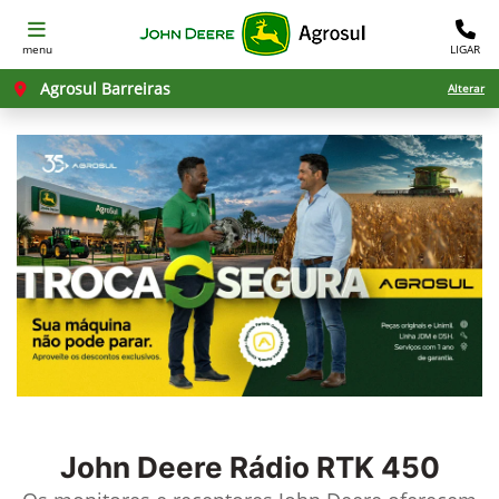
menu
LIGAR
Agrosul Barreiras
Alterar
John Deere
Rádio RTK 450