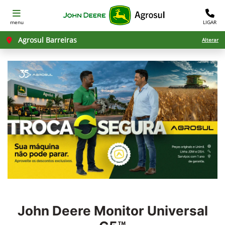
menu
LIGAR
Agrosul Barreiras
Alterar
John Deere
Monitor Universal