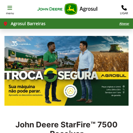
menu
LIGAR
Agrosul Barreiras
Alterar
John Deere
StarFire™ 7500