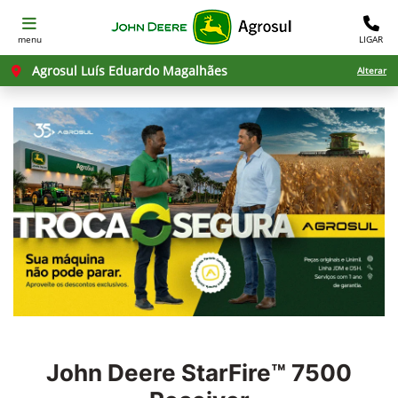
menu
LIGAR
Agrosul Luís Eduardo Magalhães
Alterar
John Deere
StarFire™ 7500